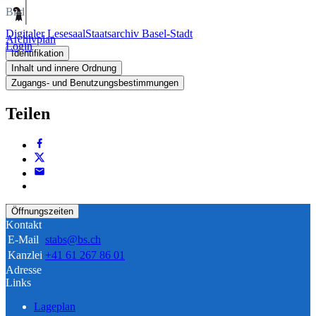
Bild
Digitaler Lesesaal
Staatsarchiv Basel-Stadt
Archivplan
Login
Identifikation
Inhalt und innere Ordnung
Zugangs- und Benutzungsbestimmungen
Teilen
Öffnungszeiten
Kontakt
E-Mail
stabs@bs.ch
Kanzlei
+41 61 267 86 01
Adresse
Links
Lageplan