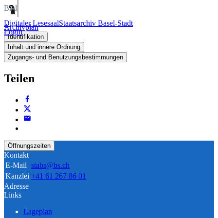
Bild
Digitaler Lesesaal
Staatsarchiv Basel-Stadt
Archivplan
Login
Identifikation
Inhalt und innere Ordnung
Zugangs- und Benutzungsbestimmungen
Teilen
Öffnungszeiten
Kontakt
E-Mail
stabs@bs.ch
Kanzlei
+41 61 267 86 01
Adresse
Links
Lageplan