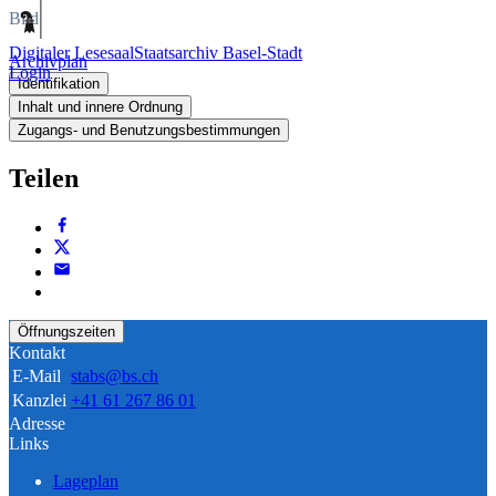
Bild
Digitaler Lesesaal
Staatsarchiv Basel-Stadt
Archivplan
Login
Identifikation
Inhalt und innere Ordnung
Zugangs- und Benutzungsbestimmungen
Teilen
Öffnungszeiten
Kontakt
E-Mail
stabs@bs.ch
Kanzlei
+41 61 267 86 01
Adresse
Links
Lageplan