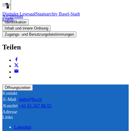
Bild
Digitaler Lesesaal
Staatsarchiv Basel-Stadt
Archivplan
Login
Identifikation
Inhalt und innere Ordnung
Zugangs- und Benutzungsbestimmungen
Teilen
Öffnungszeiten
Kontakt
E-Mail
stabs@bs.ch
Kanzlei
+41 61 267 86 01
Adresse
Links
Lageplan