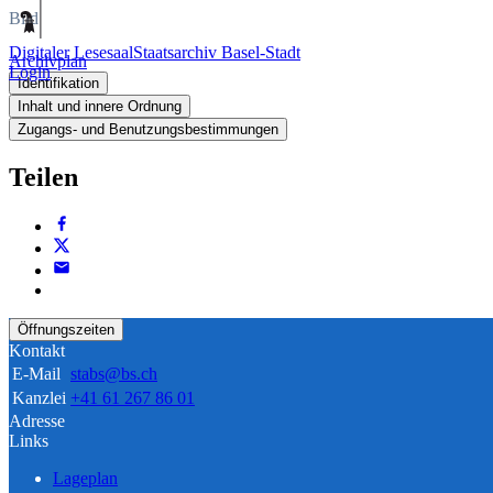
Bild
Digitaler Lesesaal
Staatsarchiv Basel-Stadt
Archivplan
Login
Identifikation
Inhalt und innere Ordnung
Zugangs- und Benutzungsbestimmungen
Teilen
Öffnungszeiten
Kontakt
E-Mail
stabs@bs.ch
Kanzlei
+41 61 267 86 01
Adresse
Links
Lageplan