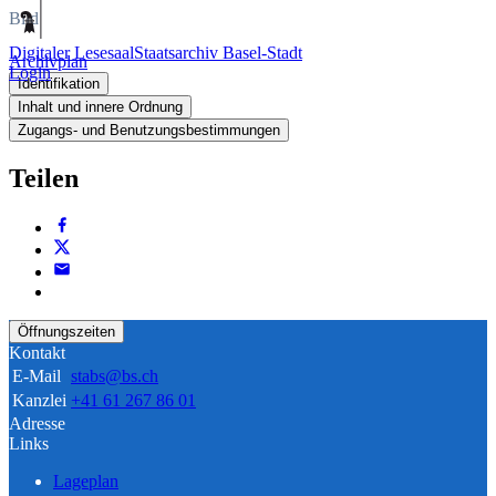
Bild
Digitaler Lesesaal
Staatsarchiv Basel-Stadt
Archivplan
Login
Identifikation
Inhalt und innere Ordnung
Zugangs- und Benutzungsbestimmungen
Teilen
Öffnungszeiten
Kontakt
E-Mail
stabs@bs.ch
Kanzlei
+41 61 267 86 01
Adresse
Links
Lageplan