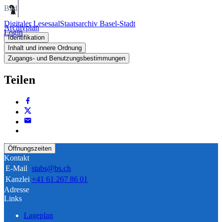
Bild
Digitaler Lesesaal
Staatsarchiv Basel-Stadt
Archivplan
Login
Identifikation
Inhalt und innere Ordnung
Zugangs- und Benutzungsbestimmungen
Teilen
Öffnungszeiten
Kontakt
E-Mail
stabs@bs.ch
Kanzlei
+41 61 267 86 01
Adresse
Links
Lageplan