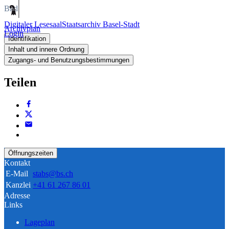
Bild
Digitaler Lesesaal
Staatsarchiv Basel-Stadt
Archivplan
Login
Identifikation
Inhalt und innere Ordnung
Zugangs- und Benutzungsbestimmungen
Teilen
Öffnungszeiten
Kontakt
E-Mail
stabs@bs.ch
Kanzlei
+41 61 267 86 01
Adresse
Links
Lageplan