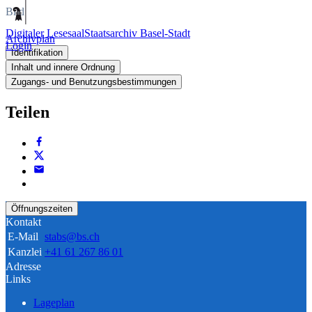
Bild
Digitaler Lesesaal
Staatsarchiv Basel-Stadt
Archivplan
Login
Identifikation
Inhalt und innere Ordnung
Zugangs- und Benutzungsbestimmungen
Teilen
Öffnungszeiten
Kontakt
E-Mail
stabs@bs.ch
Kanzlei
+41 61 267 86 01
Adresse
Links
Lageplan