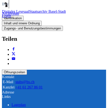
Bild
Digitaler Lesesaal
Staatsarchiv Basel-Stadt
Archivplan
Login
Identifikation
Inhalt und innere Ordnung
Zugangs- und Benutzungsbestimmungen
Teilen
Öffnungszeiten
Kontakt
E-Mail
stabs@bs.ch
Kanzlei
+41 61 267 86 01
Adresse
Links
Lageplan