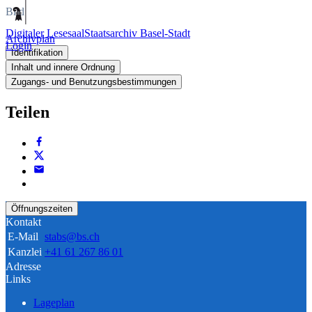
Bild
Digitaler Lesesaal
Staatsarchiv Basel-Stadt
Archivplan
Login
Identifikation
Inhalt und innere Ordnung
Zugangs- und Benutzungsbestimmungen
Teilen
Öffnungszeiten
Kontakt
E-Mail
stabs@bs.ch
Kanzlei
+41 61 267 86 01
Adresse
Links
Lageplan