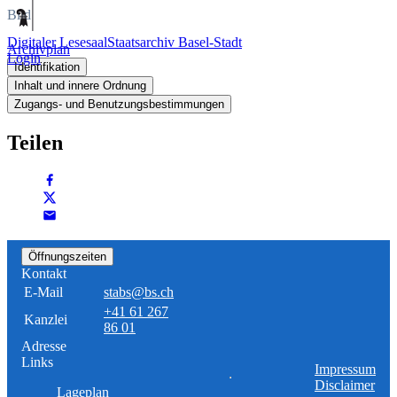
Bild
Digitaler Lesesaal
Staatsarchiv Basel-Stadt
Archivplan
Login
Identifikation
Inhalt und innere Ordnung
Zugangs- und Benutzungsbestimmungen
Teilen
Öffnungszeiten
Kontakt
E-Mail
stabs@bs.ch
+41 61 267
Kanzlei
86 01
Adresse
Links
Impressum
Disclaimer
Lageplan