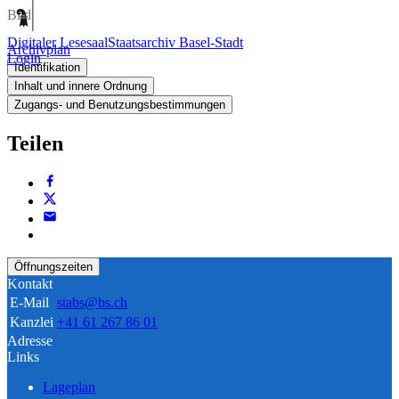
Bild
Digitaler Lesesaal
Staatsarchiv Basel-Stadt
Archivplan
Login
Identifikation
Inhalt und innere Ordnung
Zugangs- und Benutzungsbestimmungen
Teilen
Öffnungszeiten
Kontakt
E-Mail
stabs@bs.ch
Kanzlei
+41 61 267 86 01
Adresse
Links
Lageplan