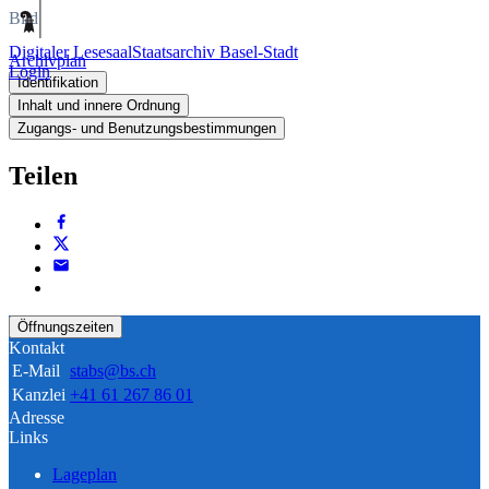
Bild
Digitaler Lesesaal
Staatsarchiv Basel-Stadt
Archivplan
Login
Identifikation
Inhalt und innere Ordnung
Zugangs- und Benutzungsbestimmungen
Teilen
Öffnungszeiten
Kontakt
E-Mail
stabs@bs.ch
Kanzlei
+41 61 267 86 01
Adresse
Links
Lageplan