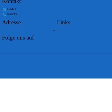
Kontakt
E-Mail
stabs@bs.ch
Kanzlei
+41 61 267 86 01
Adresse
Links
Lageplan
Folge uns auf
Impressum
Disclaimer