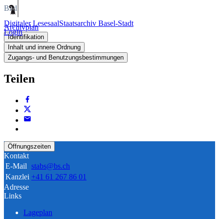
Bild
Digitaler Lesesaal
Staatsarchiv Basel-Stadt
Archivplan
Login
Identifikation
Inhalt und innere Ordnung
Zugangs- und Benutzungsbestimmungen
Teilen
Öffnungszeiten
Kontakt
E-Mail
stabs@bs.ch
Kanzlei
+41 61 267 86 01
Adresse
Links
Lageplan