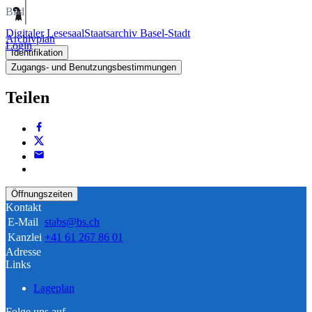
Bild
Digitaler Lesesaal
Staatsarchiv Basel-Stadt
Archivplan
Login
Identifikation
Zugangs- und Benutzungsbestimmungen
Teilen
Öffnungszeiten
Kontakt
E-Mail
stabs@bs.ch
Kanzlei
+41 61 267 86 01
Adresse
Links
Lageplan
Folge uns auf