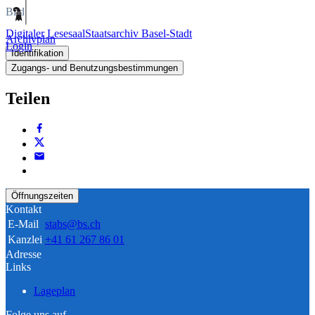
Bild
Digitaler Lesesaal
Staatsarchiv Basel-Stadt
Archivplan
Login
Identifikation
Zugangs- und Benutzungsbestimmungen
Teilen
Öffnungszeiten
Kontakt
E-Mail
stabs@bs.ch
Kanzlei
+41 61 267 86 01
Adresse
Links
Lageplan
Folge uns auf