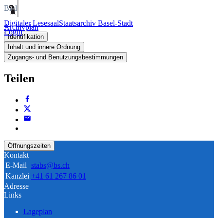
Bild
Digitaler Lesesaal
Staatsarchiv Basel-Stadt
Archivplan
Login
Identifikation
Inhalt und innere Ordnung
Zugangs- und Benutzungsbestimmungen
Teilen
Öffnungszeiten
Kontakt
E-Mail
stabs@bs.ch
Kanzlei
+41 61 267 86 01
Adresse
Links
Lageplan