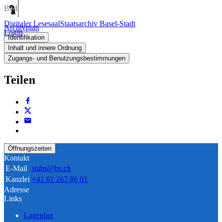
Bild
Digitaler Lesesaal
Staatsarchiv Basel-Stadt
Archivplan
Login
Identifikation
Inhalt und innere Ordnung
Zugangs- und Benutzungsbestimmungen
Teilen
Öffnungszeiten
Kontakt
E-Mail
stabs@bs.ch
Kanzlei
+41 61 267 86 01
Adresse
Links
Lageplan