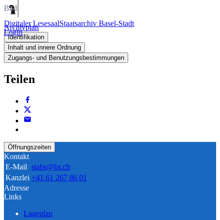
Bild
Digitaler Lesesaal
Staatsarchiv Basel-Stadt
Archivplan
Login
Identifikation
Inhalt und innere Ordnung
Zugangs- und Benutzungsbestimmungen
Teilen
Öffnungszeiten
Kontakt
E-Mail
stabs@bs.ch
Kanzlei
+41 61 267 86 01
Adresse
Links
Lageplan