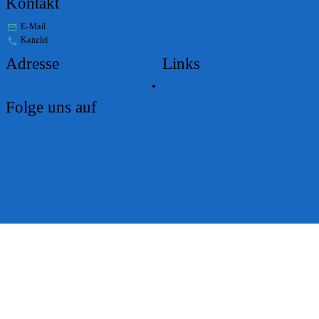
Kontakt
E-Mail
stabs@bs.ch
Kanzlei
+41 61 267 86 01
Adresse
Links
Lageplan
Folge uns auf
Impressum
Disclaimer