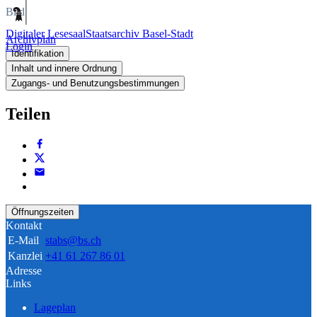
Bild
Digitaler Lesesaal
Staatsarchiv Basel-Stadt
Archivplan
Login
Identifikation
Inhalt und innere Ordnung
Zugangs- und Benutzungsbestimmungen
Teilen
Öffnungszeiten
Kontakt
E-Mail
stabs@bs.ch
Kanzlei
+41 61 267 86 01
Adresse
Links
Lageplan