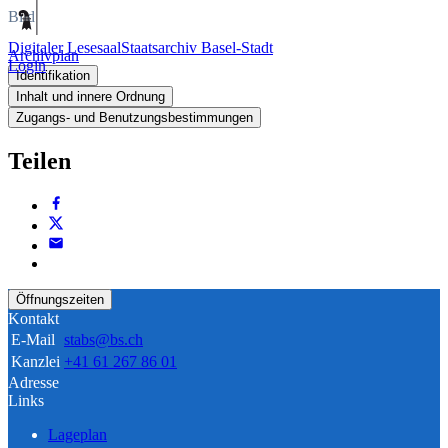
Bild
Digitaler Lesesaal
Staatsarchiv Basel-Stadt
Archivplan
Login
Identifikation
Inhalt und innere Ordnung
Zugangs- und Benutzungsbestimmungen
Teilen
Öffnungszeiten
Kontakt
E-Mail
stabs@bs.ch
Kanzlei
+41 61 267 86 01
Adresse
Links
Lageplan