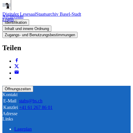
Bild
Digitaler Lesesaal
Staatsarchiv Basel-Stadt
Archivplan
Login
Identifikation
Inhalt und innere Ordnung
Zugangs- und Benutzungsbestimmungen
Teilen
Öffnungszeiten
Kontakt
E-Mail
stabs@bs.ch
Kanzlei
+41 61 267 86 01
Adresse
Links
Lageplan