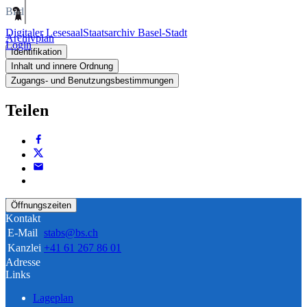
Bild
Digitaler Lesesaal
Staatsarchiv Basel-Stadt
Archivplan
Login
Identifikation
Inhalt und innere Ordnung
Zugangs- und Benutzungsbestimmungen
Teilen
Öffnungszeiten
Kontakt
E-Mail
stabs@bs.ch
Kanzlei
+41 61 267 86 01
Adresse
Links
Lageplan