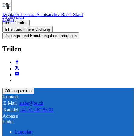
Bild
Digitaler Lesesaal
Staatsarchiv Basel-Stadt
Archivplan
Login
Identifikation
Inhalt und innere Ordnung
Zugangs- und Benutzungsbestimmungen
Teilen
Öffnungszeiten
Kontakt
E-Mail
stabs@bs.ch
Kanzlei
+41 61 267 86 01
Adresse
Links
Lageplan