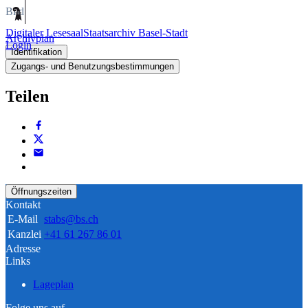
Bild
Digitaler Lesesaal
Staatsarchiv Basel-Stadt
Archivplan
Login
Identifikation
Zugangs- und Benutzungsbestimmungen
Teilen
Öffnungszeiten
Kontakt
E-Mail
stabs@bs.ch
Kanzlei
+41 61 267 86 01
Adresse
Links
Lageplan
Folge uns auf