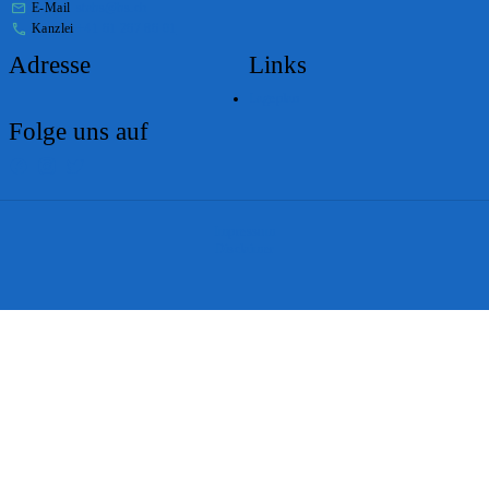
E-Mail
stabs@bs.ch
Kanzlei
+41 61 267 86 01
Adresse
Links
Lageplan
Folge uns auf
Impressum
Disclaimer