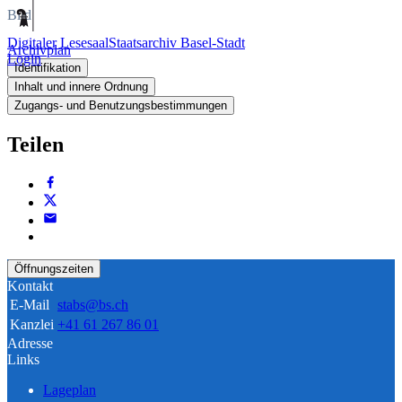
Bild
Digitaler Lesesaal
Staatsarchiv Basel-Stadt
Archivplan
Login
Identifikation
Inhalt und innere Ordnung
Zugangs- und Benutzungsbestimmungen
Teilen
Öffnungszeiten
Kontakt
E-Mail
stabs@bs.ch
Kanzlei
+41 61 267 86 01
Adresse
Links
Lageplan