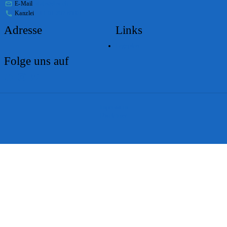
E-Mail
stabs@bs.ch
Kanzlei
+41 61 267 86 01
Adresse
Links
Lageplan
Folge uns auf
Impressum
Disclaimer