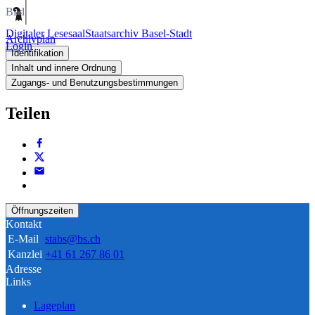
Bild
Digitaler Lesesaal
Staatsarchiv Basel-Stadt
Archivplan
Login
Identifikation
Inhalt und innere Ordnung
Zugangs- und Benutzungsbestimmungen
Teilen
Öffnungszeiten
Kontakt
E-Mail
stabs@bs.ch
Kanzlei
+41 61 267 86 01
Adresse
Links
Lageplan