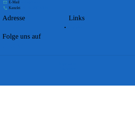
E-Mail
stabs@bs.ch
Kanzlei
+41 61 267 86 01
Adresse
Links
Lageplan
Folge uns auf
Impressum
Disclaimer