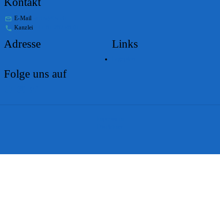
Kontakt
E-Mail
stabs@bs.ch
Kanzlei
+41 61 267 86 01
Adresse
Links
Lageplan
Folge uns auf
Impressum
Disclaimer