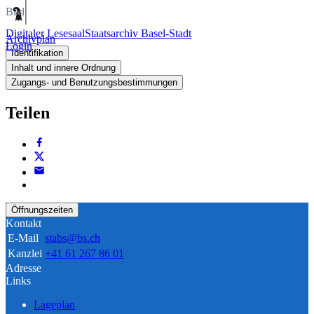
Bild
Digitaler Lesesaal
Staatsarchiv Basel-Stadt
Archivplan
Login
Identifikation
Inhalt und innere Ordnung
Zugangs- und Benutzungsbestimmungen
Teilen
Öffnungszeiten
Kontakt
E-Mail
stabs@bs.ch
Kanzlei
+41 61 267 86 01
Adresse
Links
Lageplan