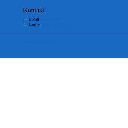
Kontakt
E-Mail
stabs@bs.ch
Kanzlei
+41 61 267 86 01
Impressum
Disclaimer