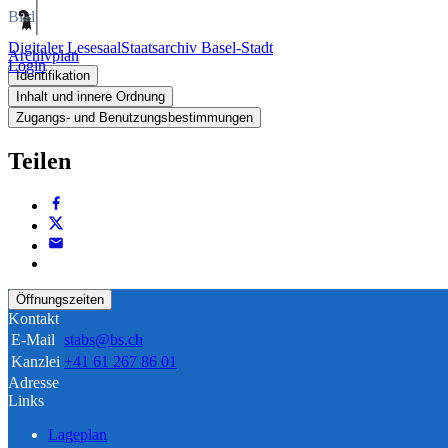
Bild
Digitaler Lesesaal
Staatsarchiv Basel-Stadt
Archivplan
Login
Identifikation
Inhalt und innere Ordnung
Zugangs- und Benutzungsbestimmungen
Teilen
Öffnungszeiten
Kontakt
E-Mail
stabs@bs.ch
Kanzlei
+41 61 267 86 01
Adresse
Links
Lageplan