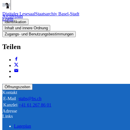
Bild
Digitaler Lesesaal
Staatsarchiv Basel-Stadt
Archivplan
Login
Identifikation
Inhalt und innere Ordnung
Zugangs- und Benutzungsbestimmungen
Teilen
Öffnungszeiten
Kontakt
E-Mail
stabs@bs.ch
Kanzlei
+41 61 267 86 01
Adresse
Links
Lageplan