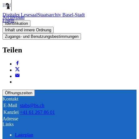
Bild
Digitaler Lesesaal
Staatsarchiv Basel-Stadt
Archivplan
Login
Identifikation
Inhalt und innere Ordnung
Zugangs- und Benutzungsbestimmungen
Teilen
Öffnungszeiten
Kontakt
E-Mail
stabs@bs.ch
Kanzlei
+41 61 267 86 01
Adresse
Links
Lageplan