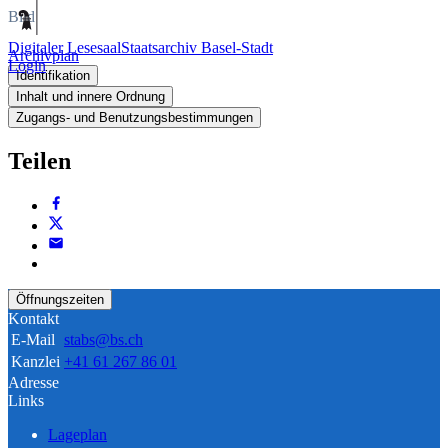
Bild
Digitaler Lesesaal
Staatsarchiv Basel-Stadt
Archivplan
Login
Identifikation
Inhalt und innere Ordnung
Zugangs- und Benutzungsbestimmungen
Teilen
Öffnungszeiten
Kontakt
E-Mail
stabs@bs.ch
Kanzlei
+41 61 267 86 01
Adresse
Links
Lageplan