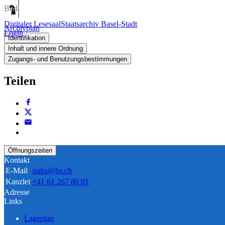
Bild
Digitaler Lesesaal
Staatsarchiv Basel-Stadt
Archivplan
Login
Identifikation
Inhalt und innere Ordnung
Zugangs- und Benutzungsbestimmungen
Teilen
Öffnungszeiten
Kontakt
E-Mail
stabs@bs.ch
Kanzlei
+41 61 267 86 01
Adresse
Links
Lageplan