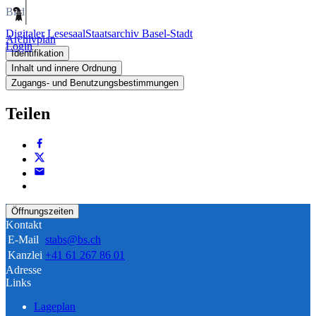
Bild
Digitaler Lesesaal
Staatsarchiv Basel-Stadt
Archivplan
Login
Identifikation
Inhalt und innere Ordnung
Zugangs- und Benutzungsbestimmungen
Teilen
Öffnungszeiten
Kontakt
E-Mail
stabs@bs.ch
Kanzlei
+41 61 267 86 01
Adresse
Links
Lageplan