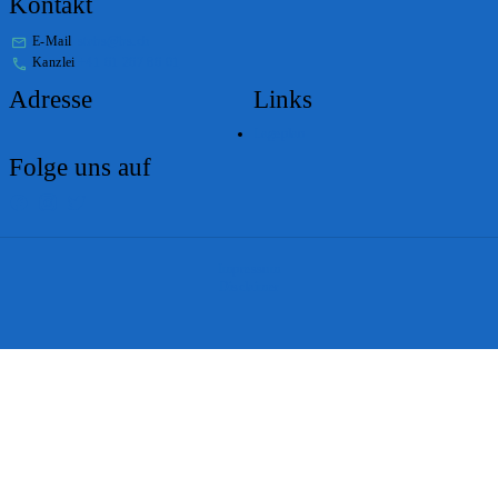
Kontakt
E-Mail
stabs@bs.ch
Kanzlei
+41 61 267 86 01
Adresse
Links
Lageplan
Folge uns auf
Impressum
Disclaimer