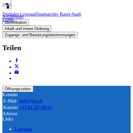
Bild
Digitaler Lesesaal
Staatsarchiv Basel-Stadt
Archivplan
Login
Identifikation
Inhalt und innere Ordnung
Zugangs- und Benutzungsbestimmungen
Teilen
Öffnungszeiten
Kontakt
E-Mail
stabs@bs.ch
Kanzlei
+41 61 267 86 01
Adresse
Links
Lageplan