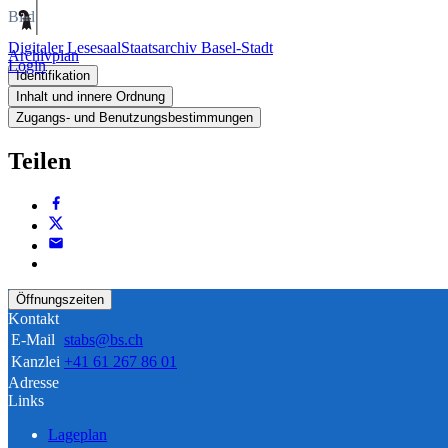
Bild
Digitaler Lesesaal
Staatsarchiv Basel-Stadt
Archivplan
Login
Identifikation
Inhalt und innere Ordnung
Zugangs- und Benutzungsbestimmungen
Teilen
Öffnungszeiten
Kontakt
E-Mail
stabs@bs.ch
Kanzlei
+41 61 267 86 01
Adresse
Links
Lageplan