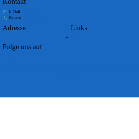
Kontakt
E-Mail
stabs@bs.ch
Kanzlei
+41 61 267 86 01
Adresse
Links
Lageplan
Folge uns auf
Impressum
Disclaimer