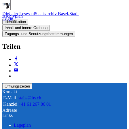
Bild
Digitaler Lesesaal
Staatsarchiv Basel-Stadt
Archivplan
Login
Identifikation
Inhalt und innere Ordnung
Zugangs- und Benutzungsbestimmungen
Teilen
Öffnungszeiten
Kontakt
E-Mail
stabs@bs.ch
Kanzlei
+41 61 267 86 01
Adresse
Links
Lageplan