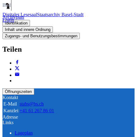
Bild
Digitaler Lesesaal
Staatsarchiv Basel-Stadt
Archivplan
Login
Identifikation
Inhalt und innere Ordnung
Zugangs- und Benutzungsbestimmungen
Teilen
Öffnungszeiten
Kontakt
E-Mail
stabs@bs.ch
Kanzlei
+41 61 267 86 01
Adresse
Links
Lageplan