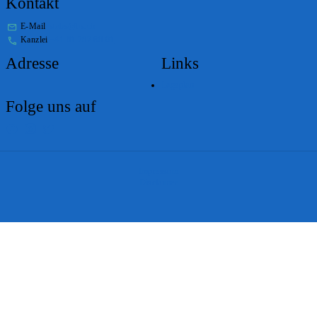
Kontakt
E-Mail
stabs@bs.ch
Kanzlei
+41 61 267 86 01
Adresse
Links
Lageplan
Folge uns auf
Impressum
Disclaimer