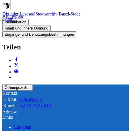
Bild
Digitaler Lesesaal
Staatsarchiv Basel-Stadt
Archivplan
Login
Identifikation
Inhalt und innere Ordnung
Zugangs- und Benutzungsbestimmungen
Teilen
Öffnungszeiten
Kontakt
E-Mail
stabs@bs.ch
Kanzlei
+41 61 267 86 01
Adresse
Links
Lageplan